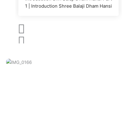
1 | Introduction Shree Balaji Dham Hansi
भगवान सदाशिव
माँ भगवती
माँ महाकाली
महंत श्री गणेशपुरी जी महाराज
सद्गुरु श्री छाजूराम जी महाराज