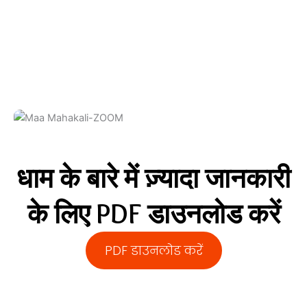
श्री
बालाजी
जी
महाराज
धाम के बारे में ज़्यादा जानकारी
भैरव प्रेत राज सरकार
माँ महाकाली
के लिए PDF डाउनलोड करें
राधा कृष्ण
PDF डाउनलोड करें