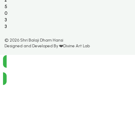
2
5
0
3
3
© 2026 Shri Balaji Dham Hansi
Designed and Developed By ❤️Divine Art Lab
Call Now