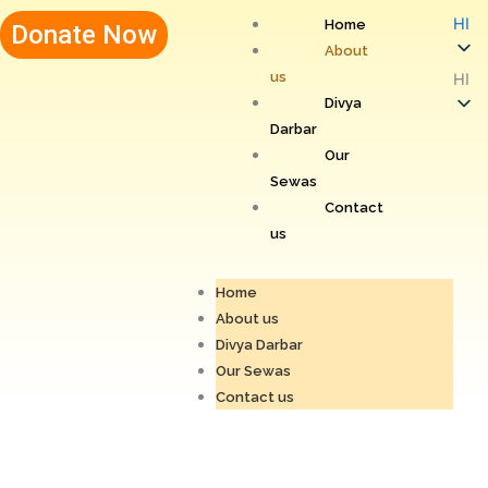
Skip
HI
Home
Donate Now
to
About
content
us
HI
Divya
Darbar
Our
Sewas
Contact
us
Home
About us
Divya Darbar
Our Sewas
Contact us